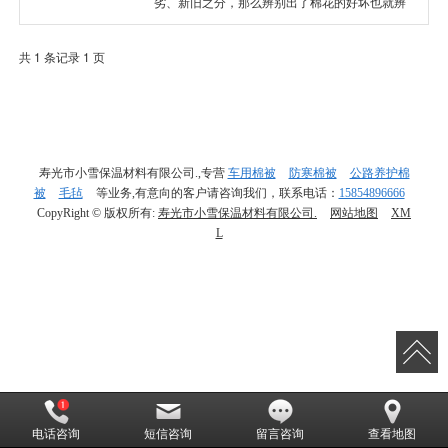
劣、新旧之分，那么辨别出了棉花的好坏也就辨
别出了货车棉被的好坏，寿光市小雪保温材料有
限公司就为大家分析一下。
共 1 条记录 1 页
寿光市小雪保温材料有限公司.,专营
车用棉被
防寒棉被
公路养护棉
被
毛毡
等业务,有意向的客户请咨询我们，联系电话：
15854896666
CopyRight © 版权所有:
寿光市小雪保温材料有限公司.
网站地图
XM
L
电话咨询
短信咨询
留言咨询
查看地图